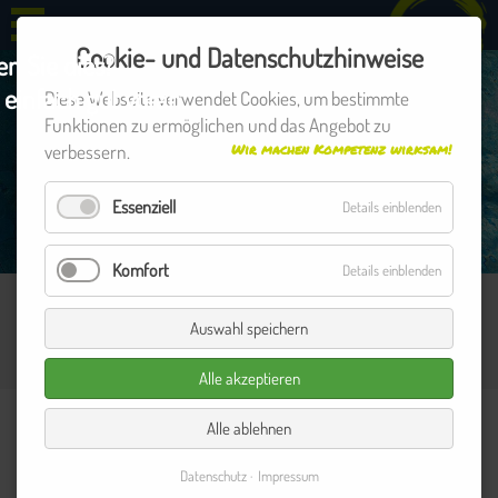
+49 531 12268846
Cookie- und Datenschutzhinweise
n Sie dies?
einfach gut voran.
Diese Webseite verwendet Cookies, um bestimmte
Funktionen zu ermöglichen und das Angebot zu
verbessern.
Wir machen Kompetenz wirksam!
Essenziell
Details einblenden
Komfort
Details einblenden
ANFAHRT
Auswahl speichern
Alle akzeptieren
Anschrift:
Alle ablehnen
Unternehmensberatung
Datenschutz
Impressum
Dr. Grote & Kollegen