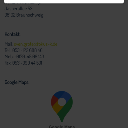
Diplom-Psychologe
Jasperallee 53
38102 Braunschweig
Kontakt:
Mail:
sven.grote@fokus-k.de
Tel.: 0531-122 688 46
Mobil: 0179-45 08 143
Fax: 0531-390 44 531
Google Maps: